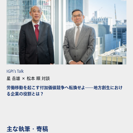
IGPI’s Talk
星 岳雄 × 松本 順 対談
労働移動を起こす付加価値競争へ転換せよ――地方創生におけ
る企業の役割とは？
主な執筆・寄稿