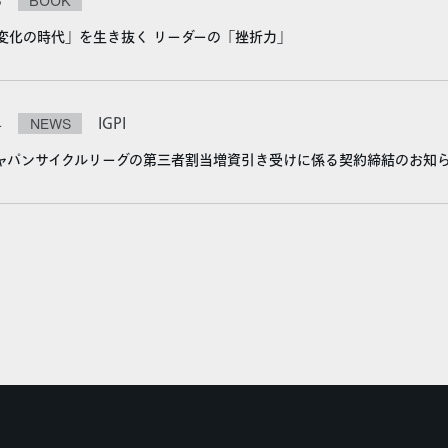
6
BOOK
変化の時代」を生き抜く リーダーの「挫折力」
4
NEWS
IGPI
ャパンサイクルリーグの第三者割当増資引き受けに係る契約締結のお知