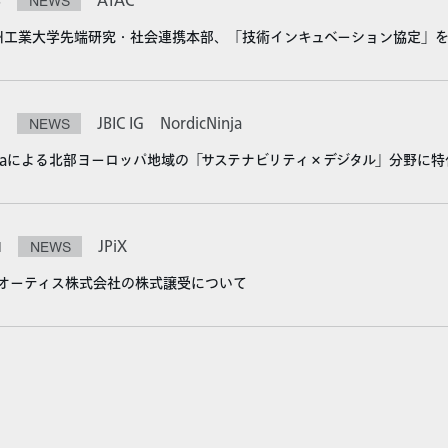
3
NEWS
ATAC
九州工業大学先端研究・社会連携本部、「技術インキュベーション協定」
2
NEWS
JBIC IG
NordicNinja
Ninjaによる北部ヨーロッパ地域の「サステナビリティ×デジタル」分野に
1
NEWS
JPiX
よるオーティス株式会社の株式譲受について