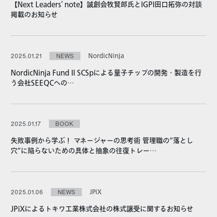
【Next Leaders’ note】誠創会牧賢郎氏とIGPI田口拓弥の対談
掲載のお知らせ
NordicNinja
2025.01.21
NEWS
NordicNinja Fund II SCSpによる量子チップの開発・製造を行
う会社SEEQCへの…
2025.01.17
BOOK
失敗事例から学ぶ！ マネージャーの思考術 管理職の“落とし
穴”に陥らないための具体と抽象の往復トレー…
JPiX
2025.01.06
NEWS
JPiXによるトキワ工業株式会社の株式譲受に関するお知らせ