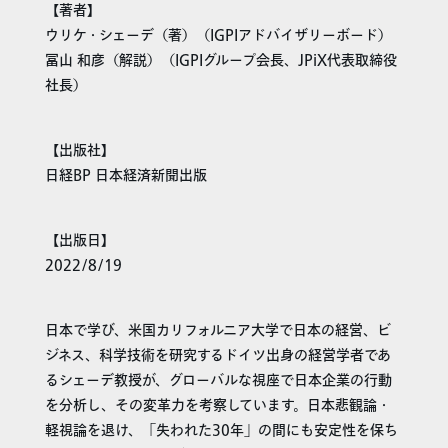
【著者】
ウリケ・シェーデ（著）（IGPIアドバイザリーボード）
冨山 和彦（解説）（IGPIグループ会長、JPiX代表取締役
社長）
【出版社】
日経BP 日本経済新聞出版
【出版日】
2022/8/19
日本で学び、米国カリフォルニア大学で日本の経営、ビ
ジネス、科学技術を研究するドイツ出身の経営学者であ
るシェーデ教授が、グローバルな視座で日本企業の行動
を分析し、その変革力を考察しています。日本悲観論・
軽視論を退け、「失われた30年」の間にも安定性を保ち