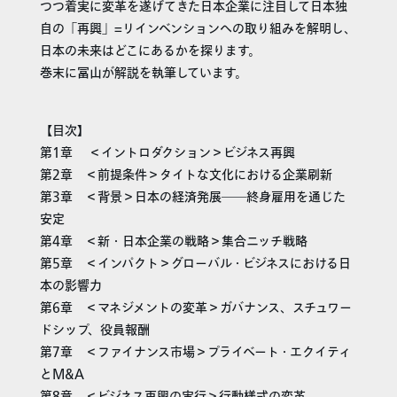
つつ着実に変革を遂げてきた日本企業に注目して日本独
自の「再興」=リインベンションへの取り組みを解明し、
日本の未来はどこにあるかを探ります。
巻末に冨山が解説を執筆しています。
【目次】
第1章 ＜イントロダクション＞ビジネス再興
第2章 ＜前提条件＞タイトな文化における企業刷新
第3章 ＜背景＞日本の経済発展――終身雇用を通じた
安定
第4章 ＜新・日本企業の戦略＞集合ニッチ戦略
第5章 ＜インパクト＞グローバル・ビジネスにおける日
本の影響力
第6章 ＜マネジメントの変革＞ガバナンス、スチュワー
ドシップ、役員報酬
第7章 ＜ファイナンス市場＞プライベート・エクイティ
とM&A
第8章 ＜ビジネス再興の実行＞行動様式の変革