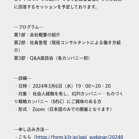
に回答するセッションを予定しております。
―プログラム―
第1部：会社概要の紹介
第2部：社員登壇（現役コンサルタントによる働き方紹
介）
第3部：Q&A座談会（各カンパニー別）
―詳細―
・日時： 2024年3月6日（水）19：00～20：20
・対象： 社会人経験を有し、IGPIカンパニー・ものづく
り戦略カンパニー（MSC）にご興味のある方
・形式： Zoom（日本語のみでの開催となります）
―申し込み方法―
・こちら（
https://form.k3r.jp/igpi_webinar/20240