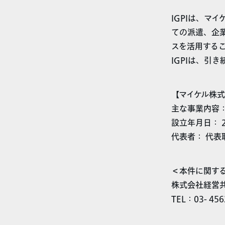
IGPIは、マ
ての派遣、企
スを活用する
IGPIは、引
【マイケル株
主な事業内容
設立年月日： 2
代表者： 代表
＜本件に関す
株式会社経営共
TEL：03- 456