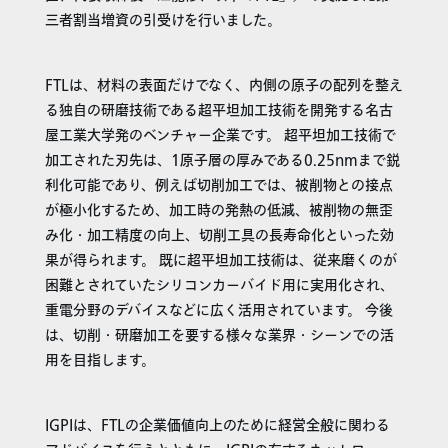
三者割当増資の引受けを行いました。
FTLは、材料の表面だけでなく、内側の原子の配列を整え
る独自の研磨技術である超平坦加工技術を開発する名古
屋工業大学発のベンチャー企業です。 超平坦加工技術で
加工された刃先は、1原子層の厚みである0.25nmまで鋭
利化可能であり、例えば切削加工では、被削物との接点
が極小化するため、加工時の発熱の低減、被削物の無歪
み化・加工精度の向上、切削工具の長寿命化といった効
果が得られます。 既に超平坦加工技術は、従来磨くのが
困難とされていたシリコンカーバイド用に実用化され、
重電分野のデバイスなどに広く活用されています。 今後
は、切削・研磨加工を要する様々な業界・シーンでの活
用を目指します。
IGPIは、FTLの企業価値向上のために経営全般に関わる