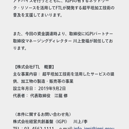
アドバイスを行うとともに、IGPIの有するネットワー
ク・リソースを活用してFTLが開発する超平坦加工技術の
普及を支援してまいります。
また、今回の資金調達時より、取締役にIGPIパートナー
取締役マネージングディレクター 川上登福が就任してお
ります。
【株式会社FTL 概要】
主な事業内容： 超平坦加工技術を活用したサービスの提
供、加工物の製造・販売等の事業
設立年月日： 2019年9月2日
代表者： 代表取締役 江龍 修
（本件に関するお問い合わせ先）
株式会社経営共創基盤（IGPI） 川上/李
TEL：03- 4562-1111 e-mail:
info_igpi@igpi-grou