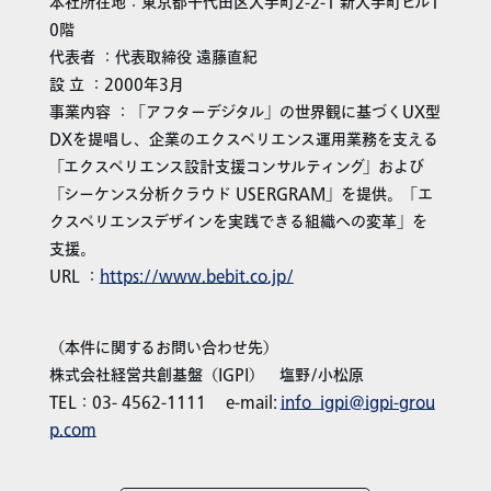
本社所在地：東京都千代田区大手町2-2-1 新大手町ビル1
0階
代表者 ：代表取締役 遠藤直紀
設 立 ：2000年3月
事業内容 ：「アフターデジタル」の世界観に基づくUX型
DXを提唱し、企業のエクスペリエンス運用業務を支える
「エクスペリエンス設計支援コンサルティング」および
「シーケンス分析クラウド USERGRAM」を提供。「エ
クスペリエンスデザインを実践できる組織への変革」を
支援。
URL ：
https://www.bebit.co.jp/
（本件に関するお問い合わせ先）
株式会社経営共創基盤（IGPI） 塩野/小松原
TEL：03- 4562-1111 e-mail:
info_igpi@igpi-grou
p.com