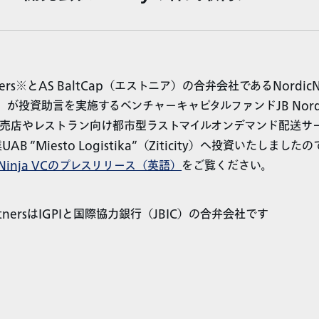
artners※とAS BaltCap（エストニア）の合弁会社であるNordicN
Oy）が投資助言を実施するベンチャーキャピタルファンドJB Nordic Fu
小売店やレストラン向け都市型ラストマイルオンデマンド配送サ
AB ”Miesto Logistika”（Ziticity）へ投資いたしま
icNinja VCのプレスリリース（英語）
をご覧ください。
PartnersはIGPIと国際協力銀行（JBIC）の合弁会社です