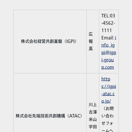
TEL:03
-4562-
1111
広
Email:
i
株式会社経営共創基盤（IGPI）
報
nfo_ig
英
pi@igp
i-grou
p.com
http
s://igpi
-atac.c
o.jp/
川上
（お問
古澤
株式会社先端技術共創機構（ATAC）
い合わ
米山
せフォ
宇田
ームへ