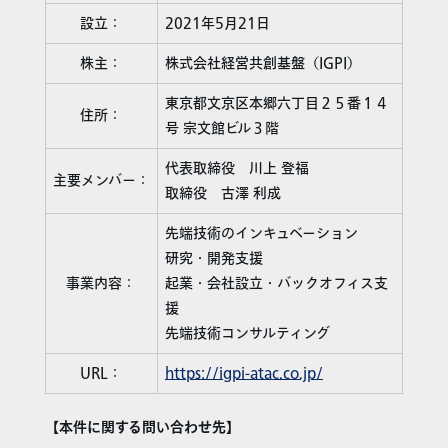
設立：
2021年5月21日
株主：
株式会社経営共創基盤（IGPI）
東京都文京区本郷六丁目２５番１４
住所：
号 宗文館ビル３階
代表取締役 川上 登福
主要メンバー：
取締役 古澤 利成
先端技術のインキュベーション
研究・開発支援
事業内容：
起業・会社設立・バックオフィス支
援
先端技術コンサルティング
URL：
https://igpi-atac.co.jp/
【本件に関する問い合わせ先】