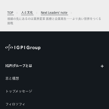
TOP
人と文化
Next Leaders' note
視線の先にあるのは業界変革 医療と企業再生――より良い世界をつくる
挑戦
IGPIグループとは
志と構想
トップメッセージ
フィロソフィ