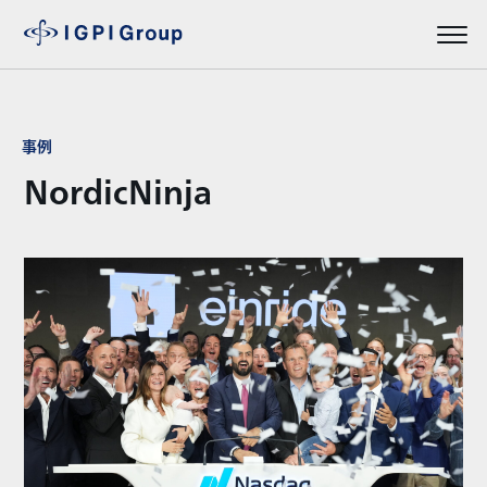
事例
NordicNinja