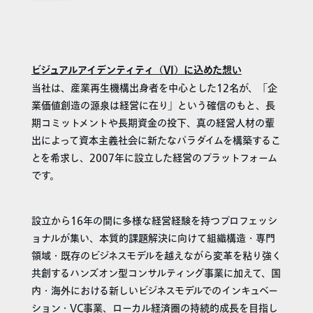
ビジュアルアイデンティティ（VI
）に込めた想い
当社は、産業再生機構出身者を中心とした12名が、「企
業価値創造の源泉は経営に在り」という確信のもと、長
期コミットメントや長期資金の投下、真の経営人材の輩
出によって資本主義社会に新たなパラダイムを構築するこ
とを希求し、2007年に設立した経営のプラットフォーム
です。
設立から16年の間に多様な経営経験を持つプロフェッシ
ョナルが集い、本質的課題解決に向けて組織構造・専門
領域・既存のビジネスモデルを越えながら変革を粘り強く
共創するハンズオン型コンサルティング事業に加えて、国
内・海外における新しいビジネスモデルでのインキュベー
ション・VC事業、ローカル経済圏の持続的成長を目指し