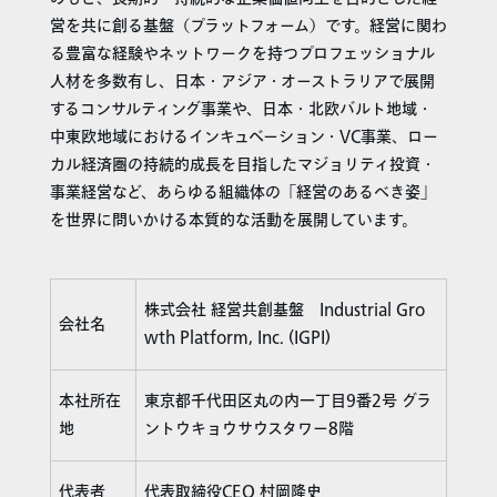
営を共に創る基盤（プラットフォーム）です。経営に関わ
る豊富な経験やネットワークを持つプロフェッショナル
人材を多数有し、日本・アジア・オーストラリアで展開
するコンサルティング事業や、日本・北欧バルト地域・
中東欧地域におけるインキュベーション・VC事業、ロー
カル経済圏の持続的成長を目指したマジョリティ投資・
事業経営など、あらゆる組織体の「経営のあるべき姿」
を世界に問いかける本質的な活動を展開しています。
株式会社 経営共創基盤 Industrial Gro
会社名
wth Platform, Inc. (IGPI)
本社所在
東京都千代田区丸の内一丁目9番2号 グラ
地
ントウキョウサウスタワー8階
代表者
代表取締役CEO 村岡隆史