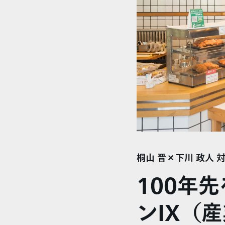
桐山 晋×下川 政人 
100年
ンIX（