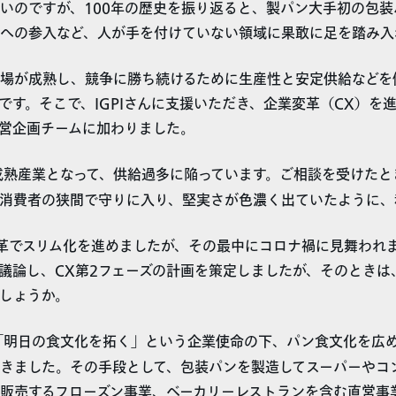
いのですが、100年の歴史を振り返ると、製パン大手初の包
への参入など、人が手を付けていない領域に果敢に足を踏み入
場が成熟し、競争に勝ち続けるために生産性と安定供給などを
です。そこで、IGPIさんに支援いただき、企業変革（CX）を進
営企画チームに加わりました。
熟産業となって、供給過多に陥っています。ご相談を受けたと
消費者の狭間で守りに入り、堅実さが色濃く出ていたように、
革でスリム化を進めましたが、その最中にコロナ禍に見舞われ
議論し、CX第2フェーズの計画を策定しましたが、そのときは
しょうか。
「明日の食文化を拓く」という企業使命の下、パン食文化を広
きました。その手段として、包装パンを製造してスーパーやコ
販売するフローズン事業、ベーカリーレストランを含む直営事