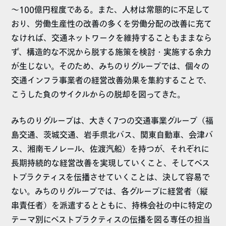
～100億円程度である。また、人材は常態的に不足して
おり、労働生産性の改善の多くを労働分配の改善に充て
なければ、交通ネットワークを維持することもままなら
ず、構造的な不況から脱する施策を検討・実施する余力
が生じない。そのため、みちのりグループでは、個々の
交通インフラ事業者の経営改善効果を集約することで、
こうした負のサイクルからの脱却を図ってきた。
みちのりグループは、大きく7つの交通事業グループ（福
島交通、茨城交通、岩手県北バス、関東自動車、会津バ
ス、湘南モノレール、佐渡汽船）を持つが、それぞれに
長期持続的な経営改善を実現していくこと、そしてベス
トプラクティスを伝播させていくことは、決して容易で
ない。みちのりグループでは、各グループに経営者（縦
串責任者）を派遣するとともに、持株会社の中に特定の
テーマ別にベストプラクティスの伝播を図る専任の担当