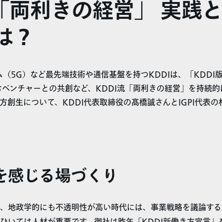
流「両利きの経営」 実践
は？
ム（5G）など最先端技術や通信基盤を持つKDDIは、「KDDI
むベンチャーとの共創など、KDDI流「両利きの経営」を持続的
方創生について、KDDI代表取締役の髙橋誠さんとIGPI代表
を感じる場づくり
、地政学的にも不透明性が高い時代には、事業戦略を議論する