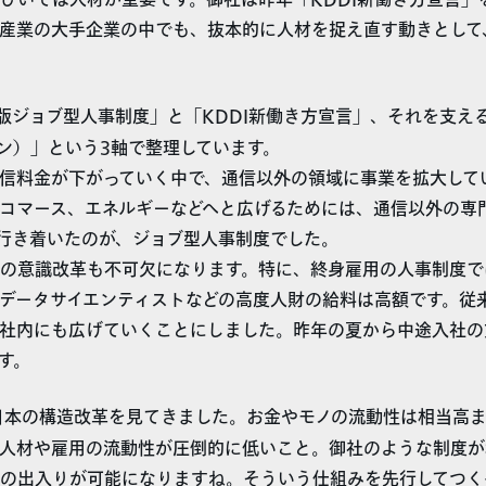
ひいては人材が重要です。御社は昨年「KDDI新働き方宣言」
産業の大手企業の中でも、抜本的に人材を捉え直す動きとして
版ジョブ型人事制度」と「KDDI新働き方宣言」、それを支え
ン）」という3軸で整理しています。
信料金が下がっていく中で、通信以外の領域に事業を拡大して
コマース、エネルギーなどへと広げるためには、通信以外の専
行き着いたのが、ジョブ型人事制度でした。
の意識改革も不可欠になります。特に、終身雇用の人事制度で
データサイエンティストなどの高度人財の給料は高額です。従
社内にも広げていくことにしました。昨年の夏から中途入社の
す。
本の構造改革を見てきました。お金やモノの流動性は相当高ま
人材や雇用の流動性が圧倒的に低いこと。御社のような制度が
の出入りが可能になりますね。そういう仕組みを先行してつく