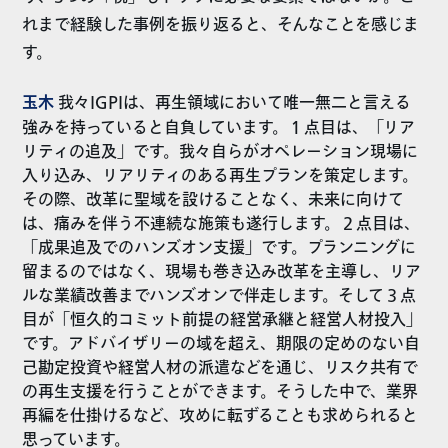
れまで経験した事例を振り返ると、そんなことを感じま
す。
玉木
我々IGPIは、再生領域において唯一無二と言える
強みを持っていると自負しています。１点目は、「リア
リティの追及」です。我々自らがオペレーション現場に
入り込み、リアリティのある再生プランを策定します。
その際、改革に聖域を設けることなく、未来に向けて
は、痛みを伴う不連続な施策も遂行します。２点目は、
「成果追及でのハンズオン支援」です。プランニングに
留まるのではなく、現場も巻き込み改革を主導し、リア
ルな業績改善までハンズオンで伴走します。そして３点
目が「恒久的コミット前提の経営承継と経営人材投入」
です。アドバイザリーの域を超え、期限の定めのない自
己勘定投資や経営人材の派遣などを通じ、リスク共有で
の再生支援を行うことができます。そうした中で、業界
再編を仕掛けるなど、攻めに転ずることも求められると
思っています。