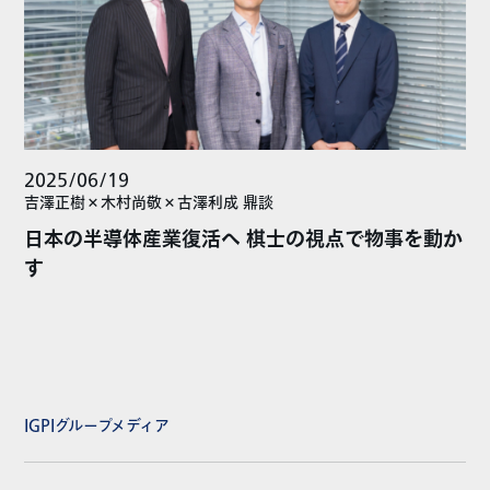
2025/06/19
吉澤正樹×木村尚敬×古澤利成 鼎談
日本の半導体産業復活へ 棋士の視点で物事を動か
す
IGPIグループメディア