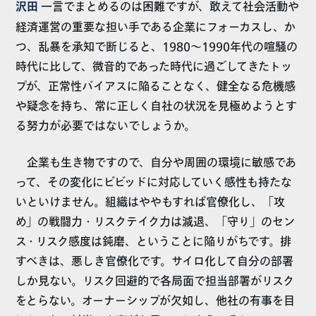
沢田
一言でまとめるのは困難ですが、敢えて社会活動や
経済運営の重要な担い手である企業にフォーカスし、か
つ、乱暴を承知で断じると、1980～1990年代の喧騒の
時代に比して、微音的であった時代に過ごしてきたトッ
プが、正常性バイアスに陥ることなく、健全なる危機感
や疑念を持ち、常に正しく自社の状況を見極めようとす
る努力が必要ではないでしょうか。
企業も生き物ですので、自分や周囲の環境に敏感であ
って、その変化にビビッドに対応していく感性も持たな
いといけません。組織はややもすれば官僚化し、「攻
め」の戦闘力・リスクテイク力は減退、「守り」のセン
ス・リスク感度は鈍磨、ということに陥りがちです。排
すべきは、悪しき官僚化です。サイロ化して自分の部署
しか見ない。リスク回避的で各局面で担当部署がリスク
をとらない。オーナーシップが欠如し、他社の有事を目