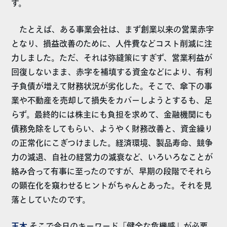
す。
たとえば、ある事業会社は、まず創業以来の営業赤字
となり、損益改善のために、人件費などコスト削減に注
力しました。ただ、それは弥縫策にすぎず、営業利益が
回復しないまま、赤字を補填する資金などにより、有利
子負債が増えて財務状況が劣化した。そこで、傘下の事
業や不動産を売却して損失をカバーしようとするも、足
らず。最終的には株主にも負担を求めて、金融機関にも
債務免除をしてもらい、ようやく財務改善と、資金繰り
の正常化にこぎつけました。経済環境、製品寿命、競争
力の減退、自社の経営力の減衰など、いろいろなことが
絡み合って有事に至ったのですが、早期の段階でそれら
の顕在化を窺わせるヒントがちゃんとあった。それを見
落としていたのです。
玉木
そこで今日のキーワード「健全な危機感」が必要