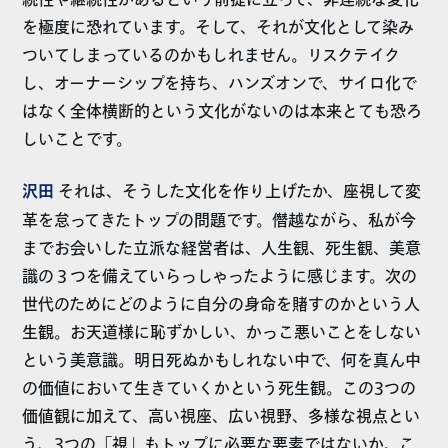
続性や継続性があるという前提に立って、非連続な変化
を極度に恐れています。そして、それが文化として染み
ついてしまっているのかもしれません。リスクテイク
し、オーナーシップを持ち、ハンズオンで、サイロ化で
はなく全体横断的という文化がないのは本来とても恐ろ
しいことです。
沢田
それは、そうした文化を作り上げたか、座視して変
革を怠ってきたトップの問題です。僭越ながら、私が今
までお会いした立派な経営者は、人生観、死生観、美意
識の３つを備えていらっしゃったように感じます。次の
世代のためにどのように自分の身命を賭すのかという人
生観。お天道様に恥ずかしい、かっこ悪いことをしない
という美意識。明日死ぬかもしれない中で、何を真ん中
の価値において生きていくかという死生観。この3つの
価値観に加えて、高い視座、広い視野、多様な視点とい
う、3つの「視」もトップに必要な要素ではないか。こ