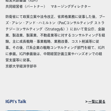
経営共創基盤（IGPI）
共同経営者（パートナー） マネージングディレクター
防衛省にて政策立案や法令改正、省昇格業務に従事した後、ブー
ズ・アレン・アンド・ハミルトン（PwCコンサルティング ストラ
テジーコンサルティング（Strategy&））において官公庁、金融
業、製造業、製薬業、不動産業等に対するコンサルティングを経
験。主に成長戦略・事業戦略、業務改善、コスト削減等に従
事。その後、IT系企業の戦略コンサルティング部門を経て、IGPI
に参画。IGPI参画後は、中期経営計画立案やハンズオンでの経
営支援等に従事。
京都大学経済学部卒
IGPI's Talk
＞
一覧に戻る